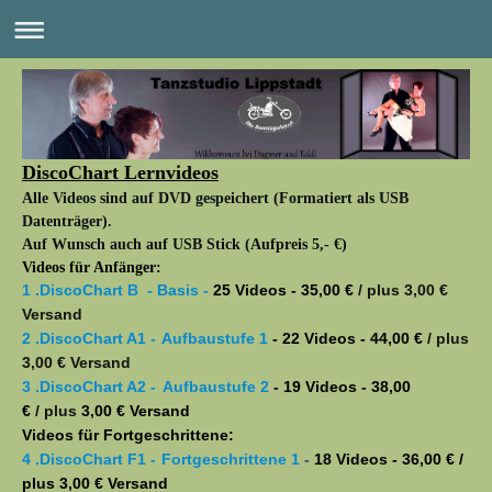
DiscoChart Lernvideos
Alle Videos sind auf DVD gespeichert (Formatiert
als
USB
Datenträger)
.
Auf Wunsch auch auf USB Stick (Aufpreis 5,- €)
Videos für Anfänger:
1 .DiscoChart B - Basis -
25 Videos - 35,00 €
/ plus 3,00 €
Versand
2 .DiscoChart A1 -
Aufbaustufe 1
- 22 Videos - 44,00 €
/ plus
3,00 € Versand
3 .DiscoChart A2 -
Aufbaustufe 2
- 19 Videos - 38,00
€
/ plus
3,00 € Versand
Videos für Fortgeschrittene:
4 .DiscoChart F1 -
Fortgeschrittene 1
-
18 Videos - 36,00 € /
plus 3,00 € Versand